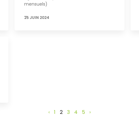
mensuels)
…
25 JUIN 2024
‹
1
2
3
4
5
›