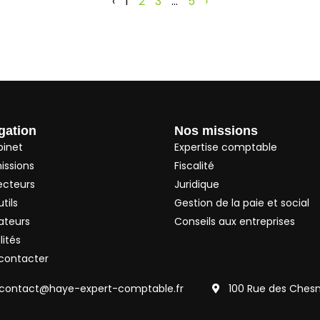
‹
1
2
3
…
5
›
gation
Nos missions
binet
Expertise comptable
issions
Fiscalité
ecteurs
Juridique
tils
Gestion de la paie et social
ateurs
Conseils aux entreprises
lités
contacter
contact@haye-expert-comptable.fr
100 Rue des Ches