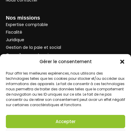
Nos missions
Expertise comptable
Fiscalité
Juridique
Gestion de la paie et social
Conseils aux entreprises
Gérer le consentement
Nos secteurs
Pour offrir les meilleures expériences, nous utilisons des
technologies telles que les cookies pour stocker et/ou accéder aux
Service
informations des appareils. Le fait de consentir à ces technologies
Commerce
nous permettra de traiter des données telles que le comportement
Immobilier
de navigation ou les ID uniques sur ce site. Le fait de ne pas
consentir ou de retirer son consentement peut avoir un effet négatif
Particulier
sur certaines caractéristiques et fonctions.
01 34 05 54 72
contact@haye-expert-comptable.fr
Accepter
100 Rue des Chesneaux, 95160 Montmorency