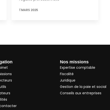
…
1 MARS 2025
gation
Nos missions
binet
Expertise comptable
issions
Fiscalité
ecteurs
Juridique
tils
Gestion de la paie et social
ateurs
Conseils aux entreprises
lités
contacter