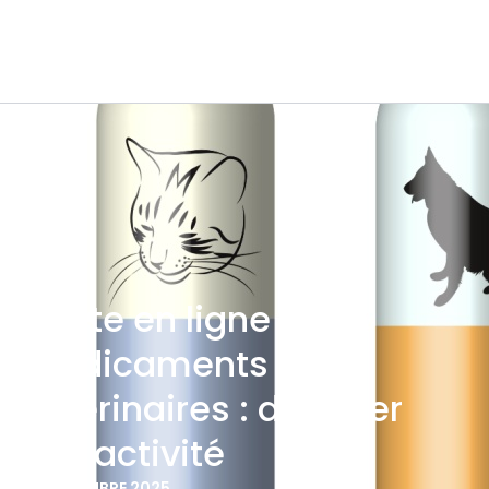
Vente en ligne de
médicaments
vétérinaires : déclarer
son activité
12 SEPTEMBRE 2025