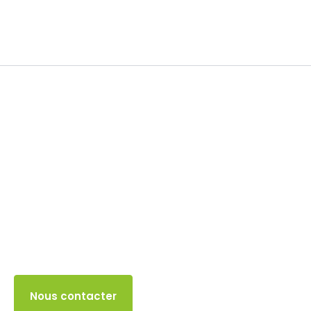
TVA intracommunautaire
12 JUIN 2024
Accès client
Nous contacter