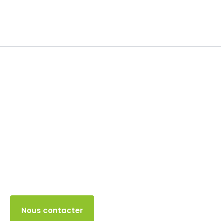
TVA
19 MAI 2024
Accès client
Nous contacter