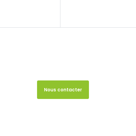
Le cabinet
Nos missions
TVA
23 AOÛT 2024
Accès client
Nous contacter