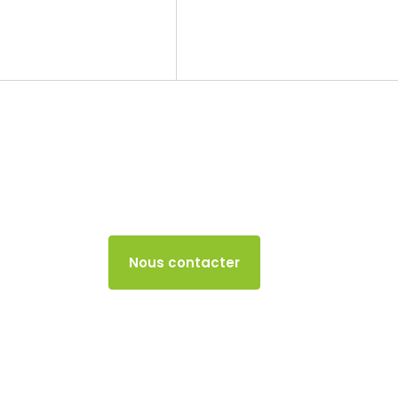
Le cabinet
Nos missions
TVA
23 JUIN 2024
Accès client
Nous contacter