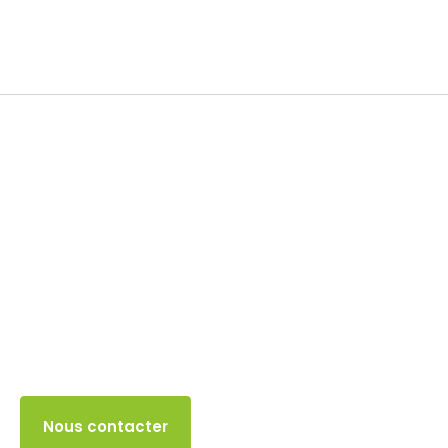
TVA
16 AOÛT 2024
Accès client
Nous contacter