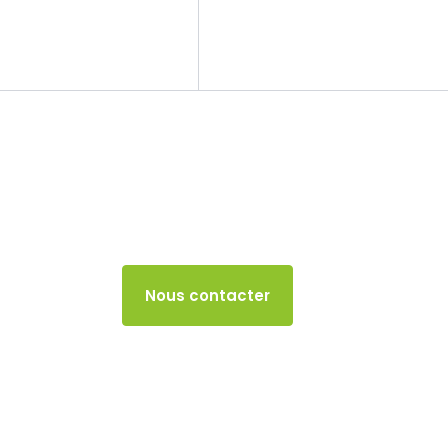
Le cabinet
Nos missions
TVA
21 AOÛT 2024
Accès client
Nous contacter