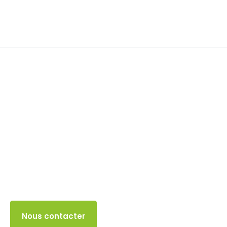
TVA
30 SEPTEMBRE 2025
Accès client
Nous contacter