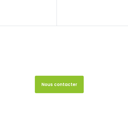
Le cabinet
Nos missions
TVA
30 SEPTEMBRE 2025
Accès client
Nous contacter