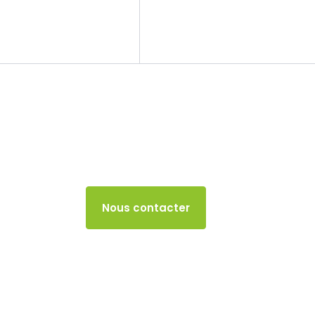
Le cabinet
Nos missions
TVA
19 NOVEMBRE 2025
Accès client
Nous contacter