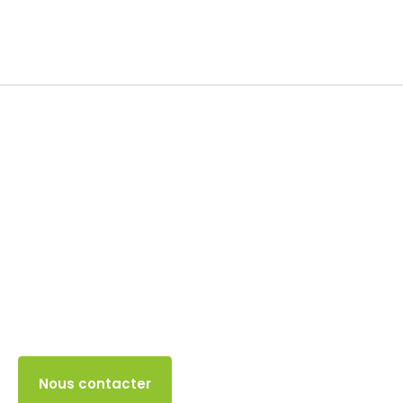
TVA
31 DÉCEMBRE 2025
Accès client
Nous contacter