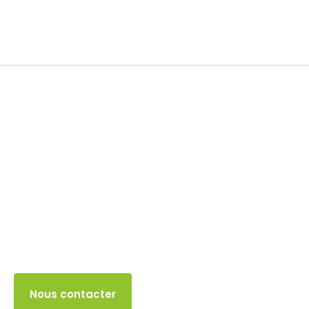
TVA
31 DÉCEMBRE 2025
Accès client
Nous contacter