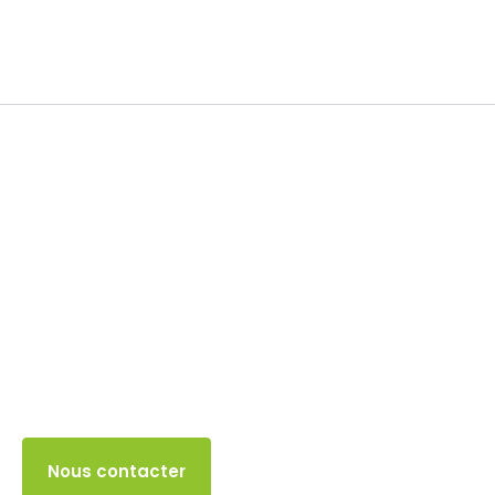
TVA
20 NOVEMBRE 2025
Accès client
Nous contacter