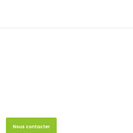
TVA
19 JUIN 2024
Accès client
Nous contacter