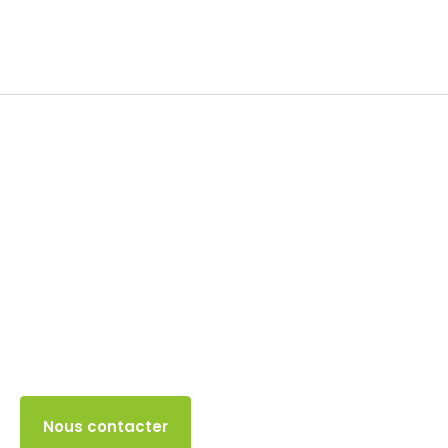
TVA
24 OCTOBRE 2025
Accès client
Nous contacter