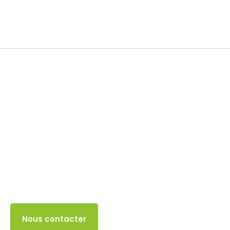
TVA
21 NOVEMBRE 2025
Accès client
Nous contacter