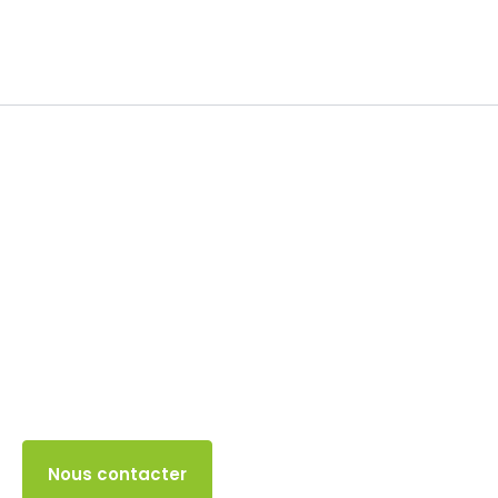
TVA
30 SEPTEMBRE 2025
Accès client
Nous contacter