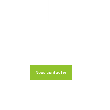
Le cabinet
Nos missions
TVA
20 NOVEMBRE 2025
Accès client
Nous contacter