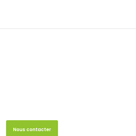
TVA
21 FÉVRIER 2025
Accès client
Nous contacter