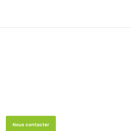
TVA
24 MAI 2024
Accès client
Nous contacter