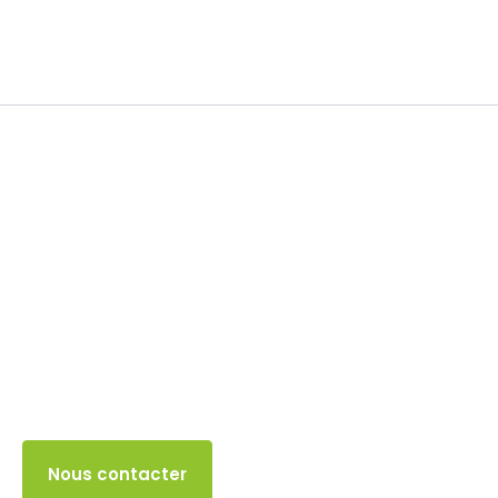
TVA
24 MAI 2024
Accès client
Nous contacter