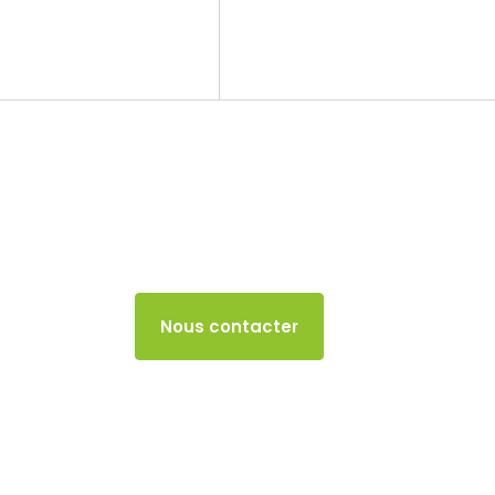
Le cabinet
Nos missions
TVA
21 DÉCEMBRE 2024
Accès client
Nous contacter