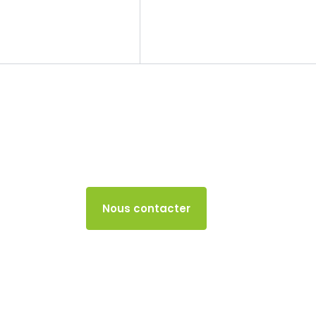
Le cabinet
Nos missions
TVA
17 MAI 2024
Accès client
Nous contacter