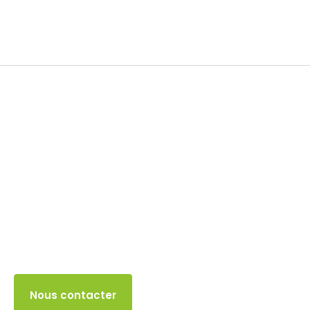
TVA
21 MAI 2024
Accès client
Nous contacter