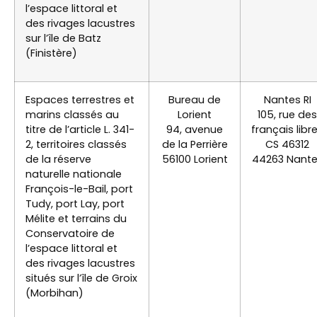
l’espace littoral et
des rivages lacustres
sur l’île de Batz
(Finistère)
Espaces terrestres et
Bureau de
Nantes RI
marins classés au
Lorient
105, rue des
titre de l’article L. 341-
94, avenue
français libr
2, territoires classés
de la Perrière
CS 46312
de la réserve
56100 Lorient
44263 Nant
naturelle nationale
François-le-Bail, port
Tudy, port Lay, port
Mélite et terrains du
Conservatoire de
l’espace littoral et
des rivages lacustres
situés sur l’île de Groix
(Morbihan)