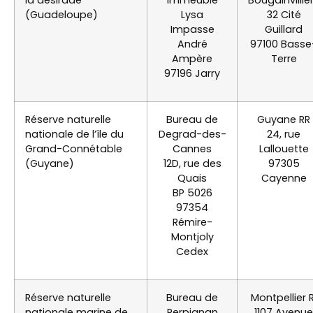
la désirade
Immeuble
Bougainvillie
(Guadeloupe)
Lysa
32 Cité
Impasse
Guillard
André
97100 Basse
Ampère
Terre
97196 Jarry
Réserve naturelle
Bureau de
Guyane RR
nationale de l’île du
Degrad-des-
24, rue
Grand-Connétable
Cannes
Lallouette
(Guyane)
12D, rue des
97305
Quais
Cayenne
BP 5026
97354
Rémire-
Montjoly
Cedex
Réserve naturelle
Bureau de
Montpellier R
nationale marine de
Perpignan
1107 Avenue