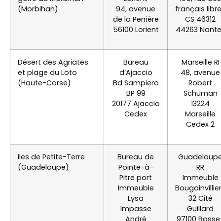
(Morbihan)
94, avenue
français libr
de la Perrière
CS 46312
56100 Lorient
44263 Nant
Désert des Agriates
Bureau
Marseille RI
et plage du Loto
d’Ajaccio
48, avenue
(Haute-Corse)
Bd Sampiero
Robert
BP 99
Schuman
20177 Ajaccio
13224
Cedex
Marseille
Cedex 2
Iles de Petite-Terre
Bureau de
Guadeloup
(Guadeloupe)
Pointe-à-
RR
Pitre port
Immeuble
Immeuble
Bougainvillie
Lysa
32 Cité
Impasse
Guillard
André
97100 Basse