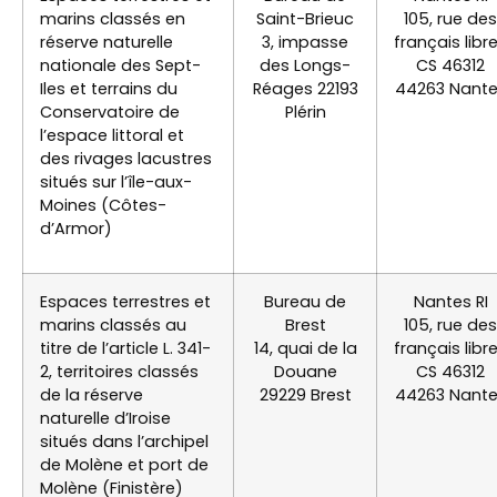
marins classés en
Saint-Brieuc
105, rue des
réserve naturelle
3, impasse
français libr
nationale des Sept-
des Longs-
CS 46312
Iles et terrains du
Réages 22193
44263 Nant
Conservatoire de
Plérin
l’espace littoral et
des rivages lacustres
situés sur l’île-aux-
Moines (Côtes-
d’Armor)
Espaces terrestres et
Bureau de
Nantes RI
marins classés au
Brest
105, rue des
titre de l’article L. 341-
14, quai de la
français libr
2, territoires classés
Douane
CS 46312
de la réserve
29229 Brest
44263 Nant
naturelle d’Iroise
situés dans l’archipel
de Molène et port de
Molène (Finistère)