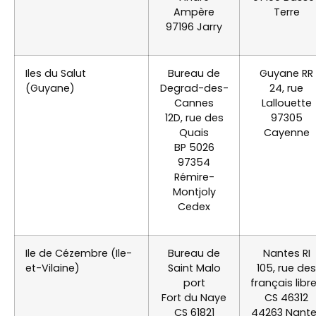
Ampère
Terre
97196 Jarry
Iles du Salut
Bureau de
Guyane RR
(Guyane)
Degrad-des-
24, rue
Cannes
Lallouette
12D, rue des
97305
Quais
Cayenne
BP 5026
97354
Rémire-
Montjoly
Cedex
Ile de Cézembre (Ile-
Bureau de
Nantes RI
et-Vilaine)
Saint Malo
105, rue des
port
français libr
Fort du Naye
CS 46312
CS 61821
44263 Nant