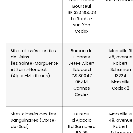
rue Charles
44263 Nant
Bourseul
BP 333 85008
La Roche-
sur-Yon
Cedex
Sites classés des îles
Bureau de
Marseille RI
de Lérins :
Cannes
48, avenue
îles Sainte-Marguerite
Jetée Albert
Robert
et Saint-Honorat
Edouard
Schuman
(Alpes-Maritimes)
CS 80047
13224
06414
Marseille
Cannes
Cedex 2
Cedex
Sites classés des îles
Bureau
Marseille RI
Sanguinaires (Corse-
d’Ajaccio
48, avenue
du-Sud)
Bd Sampiero
Robert
BP 99
Schuman