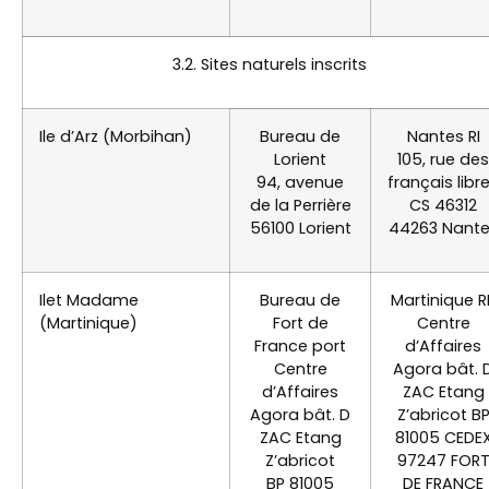
3.2. Sites naturels inscrits
Ile d’Arz (Morbihan)
Bureau de
Nantes RI
Lorient
105, rue des
94, avenue
français libr
de la Perrière
CS 46312
56100 Lorient
44263 Nant
Ilet Madame
Bureau de
Martinique R
(Martinique)
Fort de
Centre
France port
d’Affaires
Centre
Agora bât. 
d’Affaires
ZAC Etang
Agora bât. D
Z’abricot B
ZAC Etang
81005 CEDE
Z’abricot
97247 FOR
BP 81005
DE FRANCE