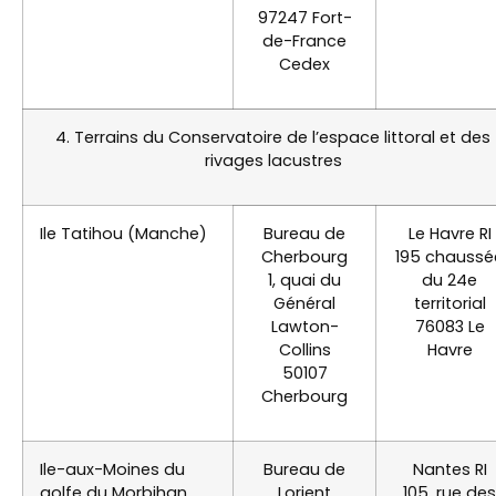
97247 Fort-
de-France
Cedex
4. Terrains du Conservatoire de l’espace littoral et des
rivages lacustres
Ile Tatihou (Manche)
Bureau de
Le Havre RI
Cherbourg
195 chaussé
1, quai du
du 24e
Général
territorial
Lawton-
76083 Le
Collins
Havre
50107
Cherbourg
Ile-aux-Moines du
Bureau de
Nantes RI
golfe du Morbihan
Lorient
105, rue des