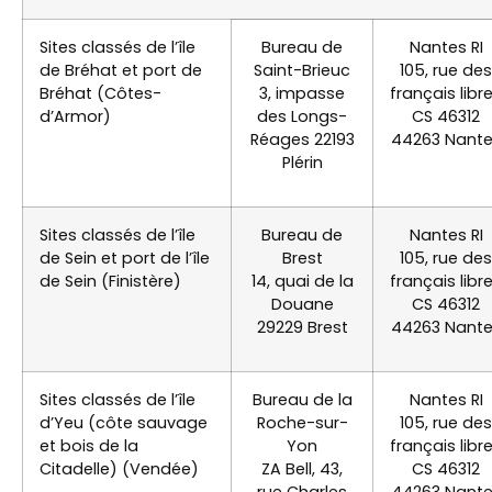
Sites classés de l’île
Bureau de
Nantes RI
de Bréhat et port de
Saint-Brieuc
105, rue des
Bréhat (Côtes-
3, impasse
français libr
d’Armor)
des Longs-
CS 46312
Réages 22193
44263 Nant
Plérin
Sites classés de l’île
Bureau de
Nantes RI
de Sein et port de l’île
Brest
105, rue des
de Sein (Finistère)
14, quai de la
français libr
Douane
CS 46312
29229 Brest
44263 Nant
Sites classés de l’île
Bureau de la
Nantes RI
d’Yeu (côte sauvage
Roche-sur-
105, rue des
et bois de la
Yon
français libr
Citadelle) (Vendée)
ZA Bell, 43,
CS 46312