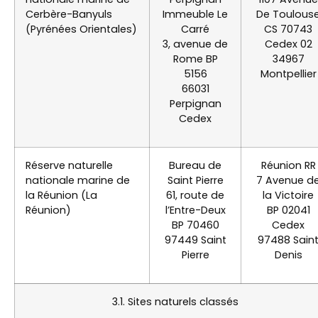
Cerbère-Banyuls
Immeuble Le
De Toulous
(Pyrénées Orientales)
Carré
CS 70743
3, avenue de
Cedex 02
Rome BP
34967
5156
Montpellier
66031
Perpignan
Cedex
Réserve naturelle
Bureau de
Réunion RR
nationale marine de
Saint Pierre
7 Avenue d
la Réunion (La
61, route de
la Victoire
Réunion)
l’Entre-Deux
BP 02041
BP 70460
Cedex
97449 Saint
97488 Sain
Pierre
Denis
3.1. Sites naturels classés