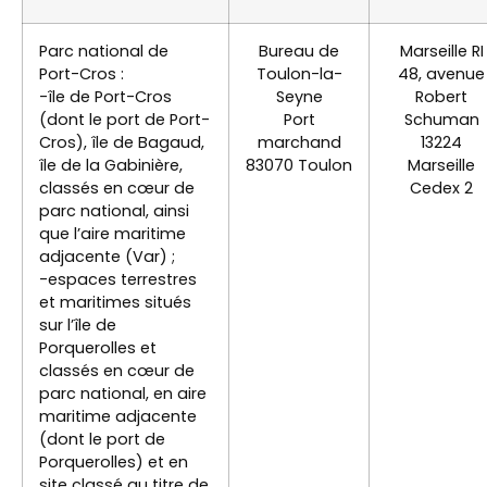
Parc national de
Bureau de
Marseille RI
Port-Cros :
Toulon-la-
48, avenue
-île de Port-Cros
Seyne
Robert
(dont le port de Port-
Port
Schuman
Cros), île de Bagaud,
marchand
13224
île de la Gabinière,
83070 Toulon
Marseille
classés en cœur de
Cedex 2
parc national, ainsi
que l’aire maritime
adjacente (Var) ;
-espaces terrestres
et maritimes situés
sur l’île de
Porquerolles et
classés en cœur de
parc national, en aire
maritime adjacente
(dont le port de
Porquerolles) et en
site classé au titre de