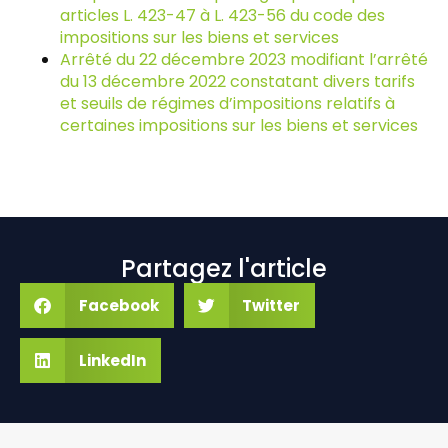
articles L. 423-47 à L. 423-56 du code des
impositions sur les biens et services
Arrêté du 22 décembre 2023 modifiant l’arrêté
du 13 décembre 2022 constatant divers tarifs
et seuils de régimes d’impositions relatifs à
certaines impositions sur les biens et services
Partagez l'article
Facebook
Twitter
LinkedIn