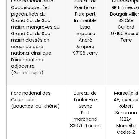
Parc national de la
Bureau de
Guadeloup
Guadeloupe : Îlet
Pointe-à-
RR Immeubl
pigeon, îlets du
Pitre port
Bougainvillie
Grand Cul de Sac
Immeuble
32 Cité
marin, mangroves du
Lysa
Guillard
Grand Cul de Sac
Impasse
97100 Basse
marin classés en
André
Terre
coeur de parc
Ampère
national ainsi que
97196 Jarry
l’aire maritime
adjacente
(Guadeloupe)
Parc national des
Bureau de
Marseille RI
Calanques
Toulon-la-
48, avenue
(Bouches-du-Rhône)
Seyne
Robert
Port
Schuman
marchand
13224
83070 Toulon
Marseille
Cedex 2