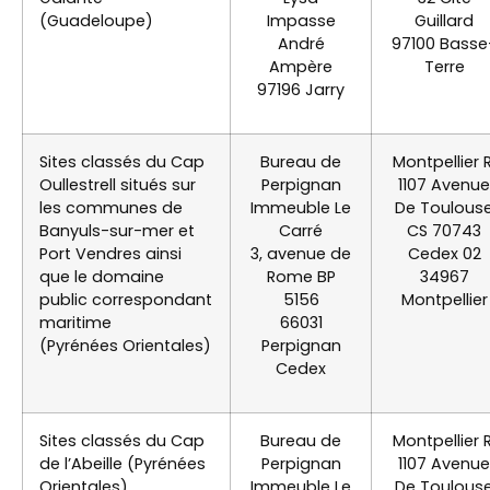
(Guadeloupe)
Impasse
Guillard
André
97100 Basse
Ampère
Terre
97196 Jarry
Sites classés du Cap
Bureau de
Montpellier R
Oullestrell situés sur
Perpignan
1107 Avenue
les communes de
Immeuble Le
De Toulous
Banyuls-sur-mer et
Carré
CS 70743
Port Vendres ainsi
3, avenue de
Cedex 02
que le domaine
Rome BP
34967
public correspondant
5156
Montpellier
maritime
66031
(Pyrénées Orientales)
Perpignan
Cedex
Sites classés du Cap
Bureau de
Montpellier R
de l’Abeille (Pyrénées
Perpignan
1107 Avenue
Orientales)
Immeuble Le
De Toulous