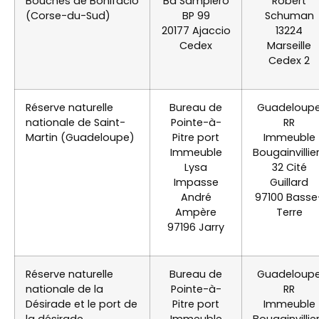
Bouches de Bonifacio
Bd Sampiero
Robert
(Corse-du-Sud)
BP 99
Schuman
20177 Ajaccio
13224
Cedex
Marseille
Cedex 2
Réserve naturelle
Bureau de
Guadeloup
nationale de Saint-
Pointe-à-
RR
Martin (Guadeloupe)
Pitre port
Immeuble
Immeuble
Bougainvillie
Lysa
32 Cité
Impasse
Guillard
André
97100 Basse
Ampère
Terre
97196 Jarry
Réserve naturelle
Bureau de
Guadeloup
nationale de la
Pointe-à-
RR
Désirade et le port de
Pitre port
Immeuble