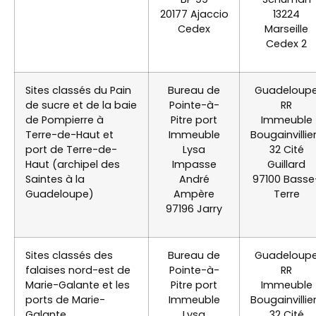
20177 Ajaccio
13224
Cedex
Marseille
Cedex 2
Sites classés du Pain
Bureau de
Guadeloup
de sucre et de la baie
Pointe-à-
RR
de Pompierre à
Pitre port
Immeuble
Terre-de-Haut et
Immeuble
Bougainvillie
port de Terre-de-
Lysa
32 Cité
Haut (archipel des
Impasse
Guillard
Saintes à la
André
97100 Basse
Guadeloupe)
Ampère
Terre
97196 Jarry
Sites classés des
Bureau de
Guadeloup
falaises nord-est de
Pointe-à-
RR
Marie-Galante et les
Pitre port
Immeuble
ports de Marie-
Immeuble
Bougainvillie
Galante
Lysa
32 Cité