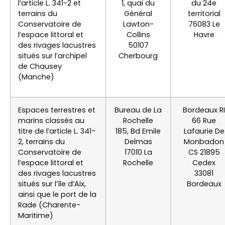
l’article L. 341-2 et
1, quai du
du 24e
terrains du
Général
territorial
Conservatoire de
Lawton-
76083 Le
l’espace littoral et
Collins
Havre
des rivages lacustres
50107
situés sur l’archipel
Cherbourg
de Chausey
(Manche)
Espaces terrestres et
Bureau de La
Bordeaux RI
marins classés au
Rochelle
66 Rue
titre de l’article L. 341-
185, Bd Emile
Lafaurie De
2, terrains du
Delmas
Monbadon
Conservatoire de
17010 La
CS 21895
l’espace littoral et
Rochelle
Cedex
des rivages lacustres
33081
situés sur l’île d’Aix,
Bordeaux
ainsi que le port de la
Rade (Charente-
Maritime)