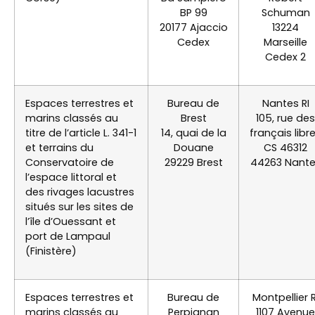
BP 99
Schuman
20177 Ajaccio
13224
Cedex
Marseille
Cedex 2
Espaces terrestres et
Bureau de
Nantes RI
marins classés au
Brest
105, rue des
titre de l’article L. 341-1
14, quai de la
français libr
et terrains du
Douane
CS 46312
Conservatoire de
29229 Brest
44263 Nant
l’espace littoral et
des rivages lacustres
situés sur les sites de
l’île d’Ouessant et
port de Lampaul
(Finistère)
Espaces terrestres et
Bureau de
Montpellier R
marins classés au
Perpignan
1107 Avenue