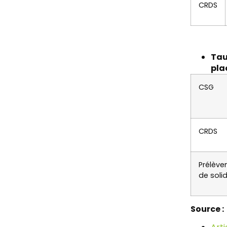
CRDS
Tau
pla
CSG
CRDS
Prélèv
de solid
Source :