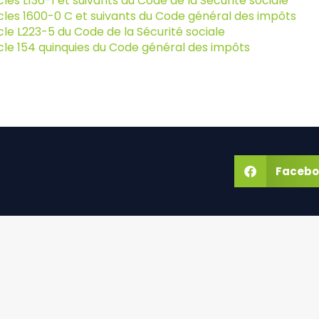
cles L136-1 et suivants du Code de la Sécurité sociale
cles 1600-0 C et suivants du Code général des impôts
cle L223-5 du Code de la Sécurité sociale
cle 154 quinquies du Code général des impôts
Facebo