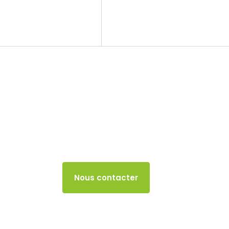
Le cabinet
Nos missions
Taux des prélèv
2024
3 MAI 2024
Accès client
Nous contacter