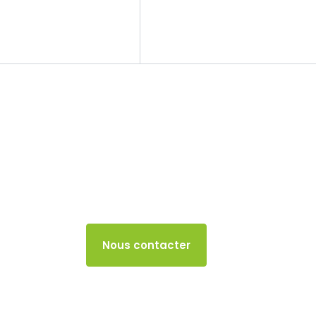
Le cabinet
Nos missions
TASCOM (taxe su
commerciales)
14 JUIN 2024
Accès client
Nous contacter