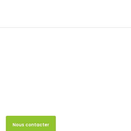
Soldes
10 JUILLET 2024
Accès client
Nous contacter