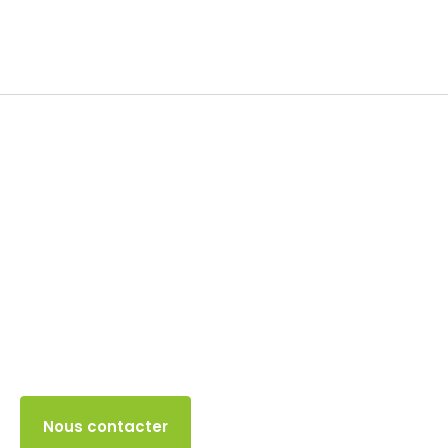
Soldes
7 NOVEMBRE 2025
Accès client
Nous contacter