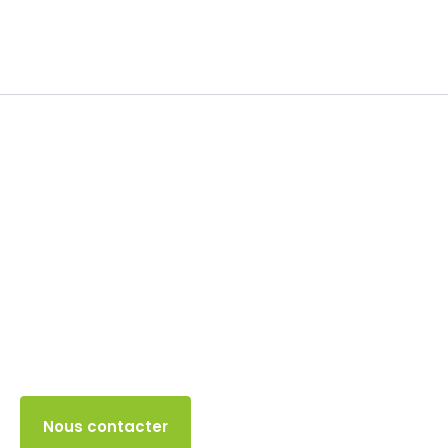
Soldes
6 SEPTEMBRE 2025
Accès client
Nous contacter