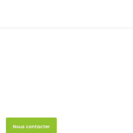
Soldes
4 OCTOBRE 2025
Accès client
Nous contacter