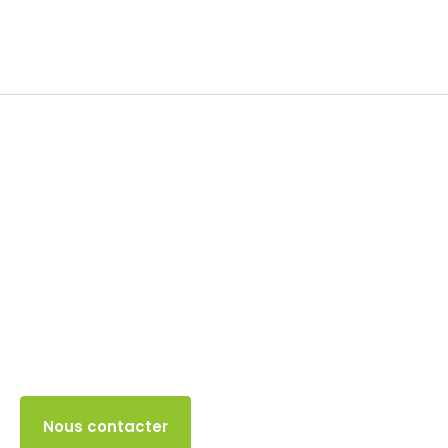
Soldes
30 OCTOBRE 2025
Accès client
Nous contacter