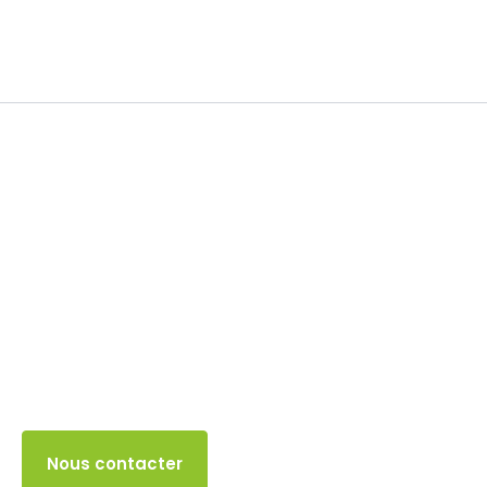
Soldes
4 OCTOBRE 2025
Accès client
Nous contacter