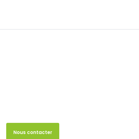
Soldes
18 FÉVRIER 2025
Accès client
Nous contacter