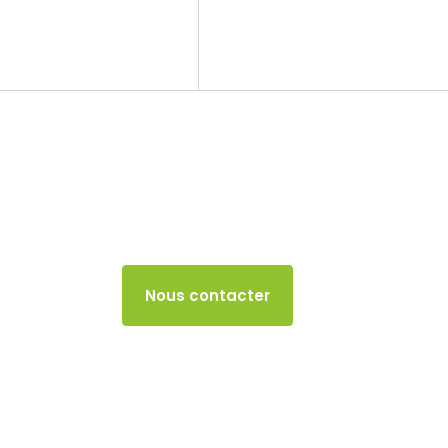
Le cabinet
Nos missions
Soldes
8 NOVEMBRE 2024
Accès client
Nous contacter