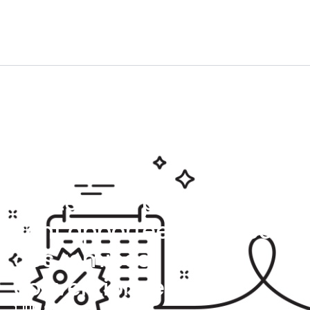
Santé : des précisions
sont apportées à propos
des remises
conventionnées
1 JUIN 2026