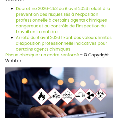
Décret no 2026-253 du 8 avril 2026 relatif à la
prévention des risques liés à l’exposition
professionnelle à certains agents chimiques
dangereux et au contrôle de l’inspection du
travail en la matière
Arrêté du 8 avril 2026 fixant des valeurs limites
d’exposition professionnelle indicatives pour
certains agents chimiques
Risque chimique : un cadre renforcé
– © Copyright
WebLex