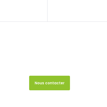
Le cabinet
Nos missions
Retenue à la so
résidents
15 AVRIL 2025
Accès client
Nous contacter