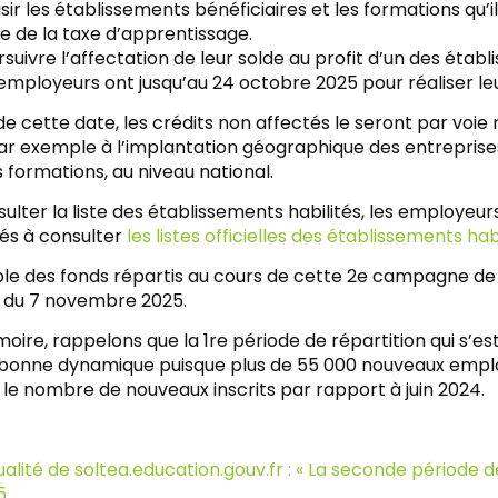
sir les établissements bénéficiaires et les formations qu’i
e de la taxe d’apprentissage.
suivre l’affectation de leur solde au profit d’un des étab
s employeurs ont jusqu’au 24 octobre 2025 pour réaliser le
e cette date, les crédits non affectés le seront par voie 
ar exemple à l’implantation géographique des entreprise
 formations, au niveau national.
ulter la liste des établissements habilités, les employeu
tés à consulter
les listes officielles des établissements hab
le des fonds répartis au cours de cette 2e campagne de r
du 7 novembre 2025.
ire, rappelons que la 1re période de répartition qui s’est
 bonne dynamique puisque plus de 55 000 nouveaux employe
le nombre de nouveaux inscrits par rapport à juin 2024.
alité de soltea.education.gouv.fr : « La seconde période d
5.