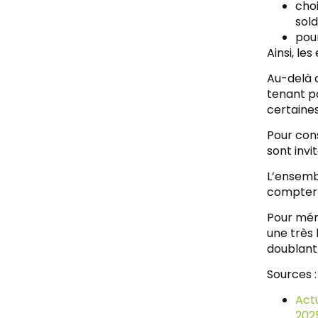
choi
sold
pour
Ainsi, le
Au-delà d
tenant p
certaines
Pour cons
sont invi
L’ensemb
compter 
Pour mémo
une très
doublant 
Sources :
Actu
202