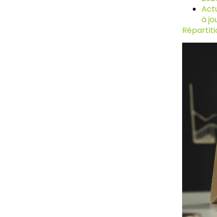
Actu
à jo
Répartiti