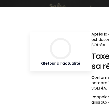
Après la 
est désor
SOLtéA…
Taxe
sa r
Retour à l'actualité
Confor
octobre 2
SOLTéA.
Rappelo
ainsi aux