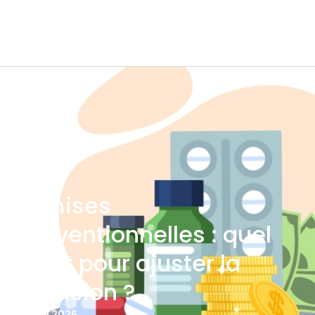
Remises
conventionnelles : quel
écart pour ajuster la
provision ?
10 JUIN 2026