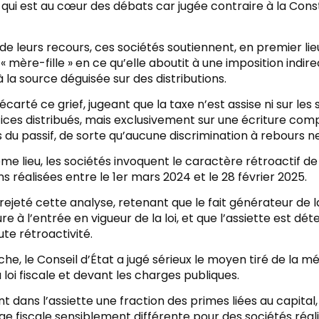
qui est au cœur des débats car jugée contraire à la Cons
 de leurs recours, ces sociétés soutiennent, en premier li
 « mère-fille » en ce qu’elle aboutit à une imposition indi
 la source déguisée sur des distributions.
 écarté ce grief, jugeant que la taxe n’est assise ni sur le
ices distribués, mais exclusivement sur une écriture comp
du passif, de sorte qu’aucune discrimination à rebours n
me lieu, les sociétés invoquent le caractère rétroactif d
s réalisées entre le 1er mars 2024 et le 28 février 2025.
 rejeté cette analyse, retenant que le fait générateur de la
re à l’entrée en vigueur de la loi, et que l’assiette est d
ute rétroactivité.
he, le Conseil d’État a jugé sérieux le moyen tiré de la 
 loi fiscale et devant les charges publiques.
nt dans l’assiette une fraction des primes liées au capital,
e fiscale sensiblement différente pour des sociétés réal