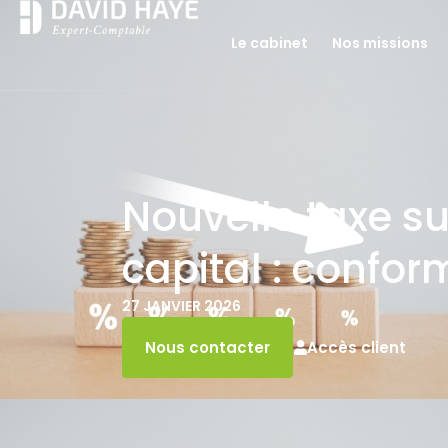
Le cabinet
Nos missions
Nouvelle taxe su
capital : confor
27 JANVIER 2026
Accès client
Nous contacter