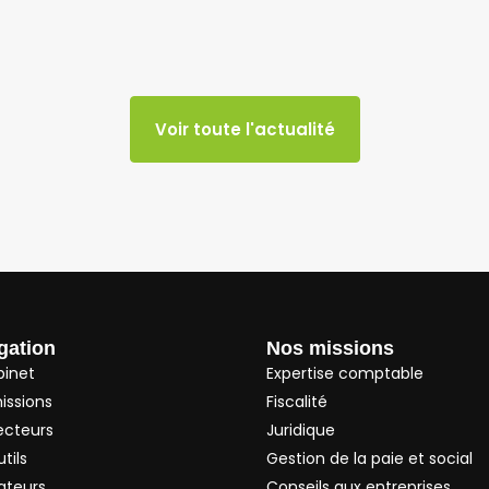
Voir toute l'actualité
gation
Nos missions
binet
Expertise comptable
issions
Fiscalité
ecteurs
Juridique
tils
Gestion de la paie et social
ateurs
Conseils aux entreprises