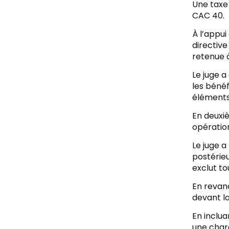
Une taxe 
CAC 40.
À l’appui
directive
retenue à
Le juge a
les bénéf
éléments 
En deuxiè
opération
Le juge a
postérieu
exclut to
En revanc
devant la
En inclua
une charg