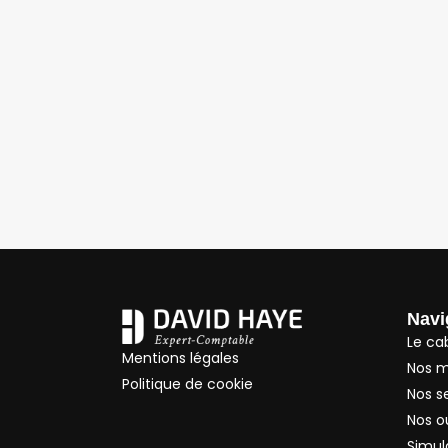
Navi
Le ca
Mentions légales
Nos m
Politique de cookie
Nos s
Nos ou
Simul