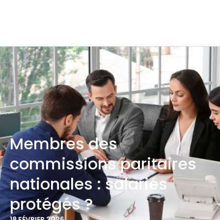
Membres des
commissions paritaires
nationales : salariés
protégés ?
18 FÉVRIER 2026