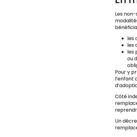
Les non-s
modalités
bénéficia
les 
les 
les 
ou d
obl
Pour y pr
l’enfant 
d’adoptio
Côté ind
remplacer
reprendr
Un décre
remplacem