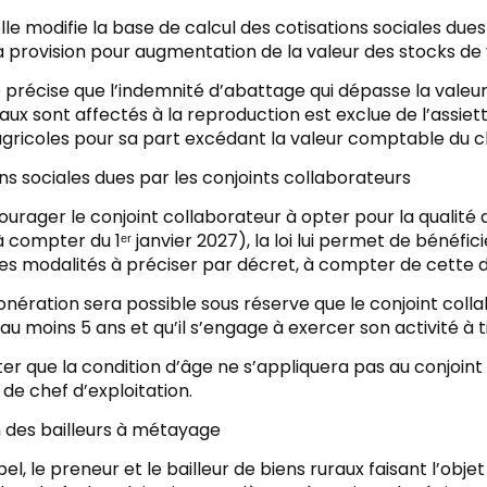
elle modifie la base de calcul des cotisations sociales due
a provision pour augmentation de la valeur des stocks de v
le précise que l’indemnité d’abattage qui dépasse la val
ux sont affectés à la reproduction est exclue de l’assiet
agricoles pour sa part excédant la valeur comptable du c
ns sociales dues par les conjoints collaborateurs
urager le conjoint collaborateur à opter pour la qualité de
 compter du 1ᵉʳ janvier 2027), la loi lui permet de bénéfici
des modalités à préciser par décret, à compter de cette 
nération sera possible sous réserve que le conjoint collab
u moins 5 ans et qu’il s’engage à exercer son activité à ti
oter que la condition d’âge ne s’appliquera pas au conjoi
é de chef d’exploitation.
on des bailleurs à métayage
el, le preneur et le bailleur de biens ruraux faisant l’ob