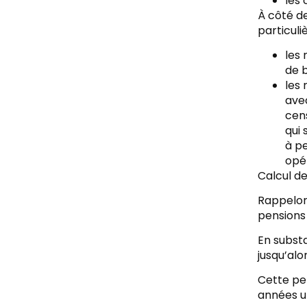
les 
À côté de
particuli
les 
de b
les 
avec
cens
qui 
à p
opé
Calcul de
Rappelons
pensions 
En substa
jusqu’alo
Cette pe
années u