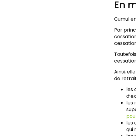
En m
Cumul em
Par princ
cessation
cessation
Toutefois
cessation
Ainsi, el
de retrai
les 
d’ex
les 
supe
pour
les 
qui 