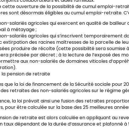
conjoints collaborateurs et aides familiaux.
 cette ouverture de la possibilité de cumul emploi-retrait
ères sont désormais éligibles au cumul emploi-retraite. C’e
non-salariés agricoles qui exercent en qualité de bailleur 
ail à métayage ;
non-salariés agricoles qui s’inscrivent temporairement d
 extirpation des racines maîtresses de la parcelle de leur 
ées produire de récolte (cette possibilité sera soumise à
sera précisée par décret ; à la lecture de l’exposé des m
ermettre aux non-salariés de domaines viticoles d’appré
ration).
 la pension de retraite
 que la loi de financement de la Sécurité sociale pour 20
des retraites des non-salariés agricoles sur le régime gé
nce, la loi prévoit ainsi une fusion des retraites proportion
rs, pour être calculée sur la base des 25 meilleures anné
nsion de retraite est alors calculée en appliquant au re
n taux dépendant de la durée d’assurance et plafonné à 5