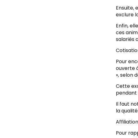
Ensuite, 
exclure l
Enfin, el
ces anima
salariés 
Cotisatio
Pour enco
ouverte à
», selon 
Cette exo
pendant a
Il faut n
la qualit
Affiliati
Pour rapp