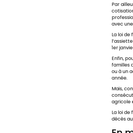
Par aille
cotisatio
professio
avec une
La loi de
l’assiett
1er janvi
Enfin, po
familles 
ou à un a
année.
Mais, con
consécuti
agricole 
La loi de
décès aux
En m