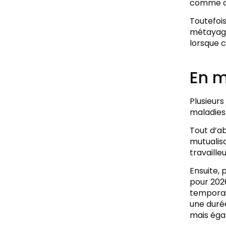
comme des
Toutefois
métayage
lorsque c
En m
Plusieurs
maladies
Tout d’ab
mutualisa
travaille
Ensuite, 
pour 2026
temporair
une durée
mais éga