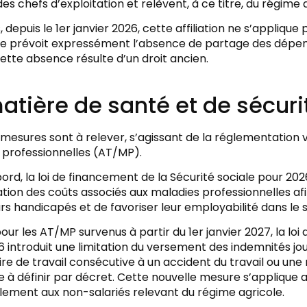
 chefs d’exploitation et relèvent, à ce titre, du régime 
, depuis le 1er janvier 2026, cette affiliation ne s’applique 
 prévoit expressément l’absence de partage des dépense
ette absence résulte d’un droit ancien.
atière de santé et de sécurit
 mesures sont à relever, s’agissant de la réglementation vi
 professionnelles (AT/MP).
ord, la loi de financement de la Sécurité sociale pour 20
tion des coûts associés aux maladies professionnelles afi
urs handicapés et de favoriser leur employabilité dans le 
pour les AT/MP survenus à partir du 1er janvier 2027, la lo
 introduit une limitation du versement des indemnités jo
e de travail consécutive à un accident du travail ou une
 à définir par décret. Cette nouvelle mesure s’applique 
lement aux non-salariés relevant du régime agricole.