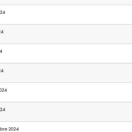
024
24
4
24
2024
024
bre 2024