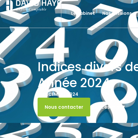
Le cabinet
Nos missions
Indices divers d
Année 2024
18 DÉCEMBRE 2024
Accès client
Nous contacter