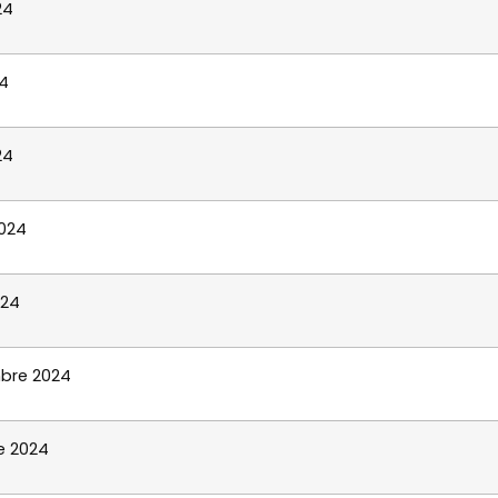
24
4
24
2024
024
bre 2024
e 2024