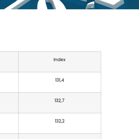
Index
131,4
132,7
132,2