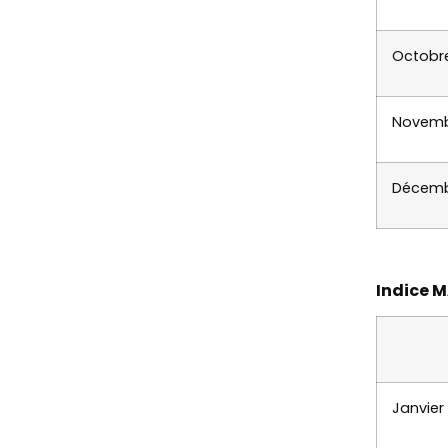
Octobr
Novemb
Décemb
Indice 
Janvier