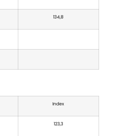
134,8
Index
123,3