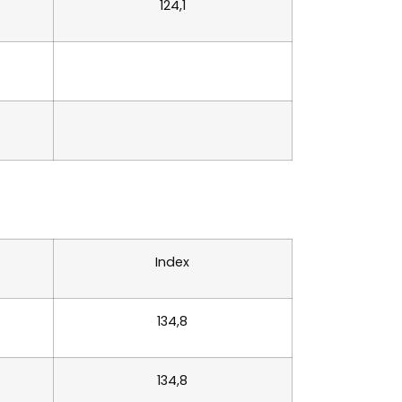
124,1
Index
134,8
134,8