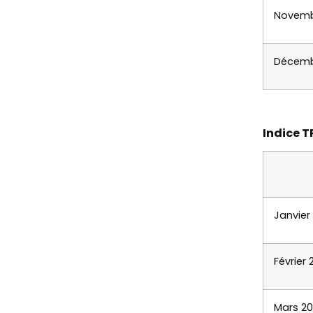
Novemb
Décemb
Indice T
Janvier
Février
Mars 2