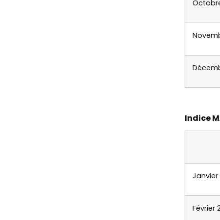
Octobr
Novemb
Décemb
Indice 
Janvier
Février