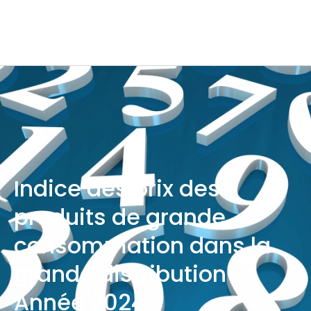
Indice des prix des
produits de grande
consommation dans la
grande distribution –
Année 2024