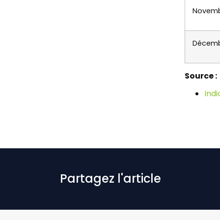
Novemb
Décemb
Source :
Indi
Partagez l'article