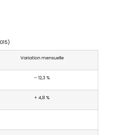
2015)
Variation mensuelle
– 12,3 %
+ 4,8 %