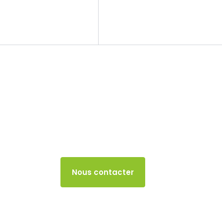
Le cabinet
Nos missions
Indice de la pro
aériens – Année
13 MAI 2024
Accès client
Nous contacter