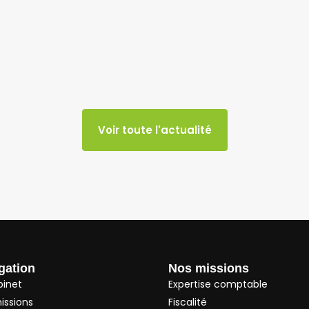
Voir toute l'actualité
gation
Nos missions
binet
Expertise comptable
issions
Fiscalité