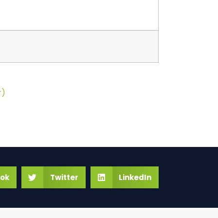
r)
ok
Twitter
LinkedIn